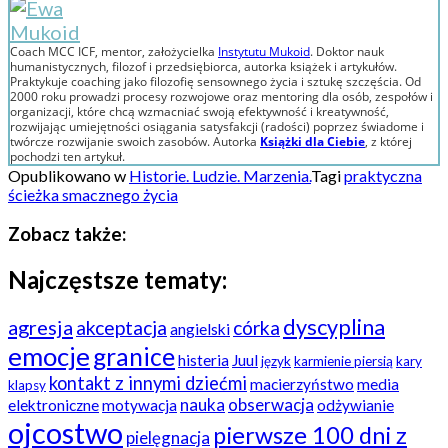
Coach MCC ICF, mentor, założycielka
Instytutu Mukoid
. Doktor nauk
humanistycznych, filozof i przedsiębiorca, autorka książek i artykułów.
Praktykuje coaching jako filozofię sensownego życia i sztukę szczęścia. Od
2000 roku prowadzi procesy rozwojowe oraz mentoring dla osób, zespołów i
organizacji, które chcą wzmacniać swoją efektywność i kreatywność,
rozwijając umiejętności osiągania satysfakcji (radości) poprzez świadome i
twórcze rozwijanie swoich zasobów. Autorka
Książki dla Ciebie
, z której
pochodzi ten artykuł.
Opublikowano w
Historie. Ludzie. Marzenia.
Tagi
praktyczna
ścieżka smacznego życia
Zobacz także:
Najczęstsze tematy:
dyscyplina
agresja
akceptacja
córka
angielski
emocje
granice
histeria
Juul
język
karmienie piersią
kary
kontakt z innymi dziećmi
macierzyństwo
media
klapsy
nauka
obserwacja
elektroniczne
motywacja
odżywianie
ojcostwo
pierwsze 100 dni z
pielęgnacja