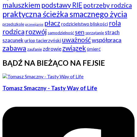
maluszkiem
podstawy RIE
potrzeby rodzica
praktyczna ścieżka smacznego życia
płacz
rola
rodzicielstwo bliskości
przedszkole
przewijanie
rozwój
rodzica
sen
strach
samodzielność
sprzątanie
uważność
współpraca
szacunek
urlop tacierzyński
zabawa
związek
zdrowie
śmierć
zaufanie
BĄDŹ NA BIEŻĄCO NA FEJSIE
Tomasz Smaczny - Tasty Way of Life