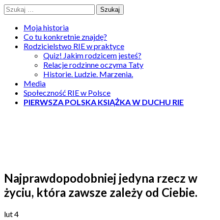
Skip
Szukaj:
to
content
Moja historia
Co tu konkretnie znajdę?
Rodzicielstwo RIE w praktyce
Quiz! Jakim rodzicem jesteś?
Relacje rodzinne oczyma Taty
Historie. Ludzie. Marzenia.
Media
Społeczność RIE w Polsce
PIERWSZA POLSKA KSIĄŻKA W DUCHU RIE
Tasty Way of Life
Rodzicielstwo w duchu RIE oczami Taty
Najprawdopodobniej jedyna rzecz w
życiu, która zawsze zależy od Ciebie.
lut
4