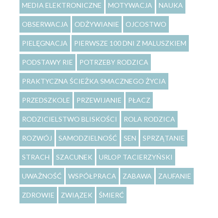
MEDIA ELEKTRONICZNE
MOTYWACJA
NAUKA
OBSERWACJA
ODŻYWIANIE
OJCOSTWO
PIELĘGNACJA
PIERWSZE 100 DNI Z MALUSZKIEM
PODSTAWY RIE
POTRZEBY RODZICA
PRAKTYCZNA ŚCIEŻKA SMACZNEGO ŻYCIA
PRZEDSZKOLE
PRZEWIJANIE
PŁACZ
RODZICIELSTWO BLISKOŚCI
ROLA RODZICA
ROZWÓJ
SAMODZIELNOŚĆ
SEN
SPRZĄTANIE
STRACH
SZACUNEK
URLOP TACIERZYŃSKI
UWAŻNOŚĆ
WSPÓŁPRACA
ZABAWA
ZAUFANIE
ZDROWIE
ZWIĄZEK
ŚMIERĆ