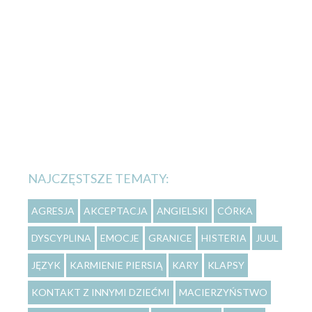
NAJCZĘSTSZE TEMATY:
AGRESJA
AKCEPTACJA
ANGIELSKI
CÓRKA
DYSCYPLINA
EMOCJE
GRANICE
HISTERIA
JUUL
JĘZYK
KARMIENIE PIERSIĄ
KARY
KLAPSY
KONTAKT Z INNYMI DZIEĆMI
MACIERZYŃSTWO