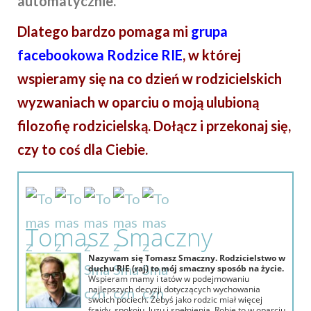
automatycznie.
Dlatego bardzo pomaga mi
grupa
facebookowa Rodzice RIE
, w której
wspieramy się na co dzień w rodzicielskich
wyzwaniach w oparciu o moją ulubioną
filozofię rodzicielską. Dołącz i przekonaj się,
czy to coś dla Ciebie.
Tomasz Smaczny
Nazywam się Tomasz Smaczny. Rodzicielstwo w
duchu RIE (raj) to mój smaczny sposób na życie.
Wspieram mamy i tatów w podejmowaniu
najlepszych decyzji dotyczących wychowania
swoich pociech. Żebyś jako rodzic miał więcej
frajdy, spokoju, luzu i spełnienia. Robię to w oparciu