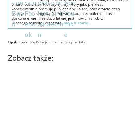
o nurt rodzicielski RIE (czytaj: raj), który jako pierwszy
konsekwentnie promuję publicznie w Polsce, oraz o wieloletnią
praktykę coachingową. Sam jestem tatą pięciooletniej Tosi i
doskonale wiem, że dużo łatwiej jest mówić niż robić.
Dlaczego to robię? Przeczytaj
moją historię...
Opublikowano w
Relacje rodzinne oczyma Taty
Zobacz także: