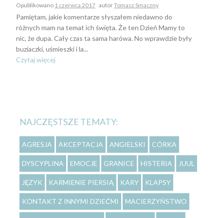
Opublikowano
1 czerwca 2017
autor
Tomasz Smaczny
Pamiętam, jakie komentarze słyszałem niedawno do
różnych mam na temat ich święta. Że ten Dzień Mamy to
nic, że dupa. Cały czas ta sama harówa. No wprawdzie były
buziaczki, uśmieszki i la...
Czytaj więcej
NAJCZĘSTSZE TEMATY:
AGRESJA
AKCEPTACJA
ANGIELSKI
CÓRKA
DYSCYPLINA
EMOCJE
GRANICE
HISTERIA
JUUL
JĘZYK
KARMIENIE PIERSIĄ
KARY
KLAPSY
KONTAKT Z INNYMI DZIEĆMI
MACIERZYŃSTWO