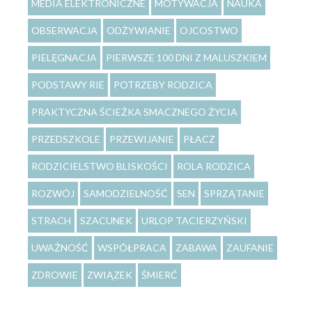
MEDIA ELEKTRONICZNE
MOTYWACJA
NAUKA
OBSERWACJA
ODŻYWIANIE
OJCOSTWO
PIELĘGNACJA
PIERWSZE 100 DNI Z MALUSZKIEM
PODSTAWY RIE
POTRZEBY RODZICA
PRAKTYCZNA ŚCIEŻKA SMACZNEGO ŻYCIA
PRZEDSZKOLE
PRZEWIJANIE
PŁACZ
RODZICIELSTWO BLISKOŚCI
ROLA RODZICA
ROZWÓJ
SAMODZIELNOŚĆ
SEN
SPRZĄTANIE
STRACH
SZACUNEK
URLOP TACIERZYŃSKI
UWAŻNOŚĆ
WSPÓŁPRACA
ZABAWA
ZAUFANIE
ZDROWIE
ZWIĄZEK
ŚMIERĆ