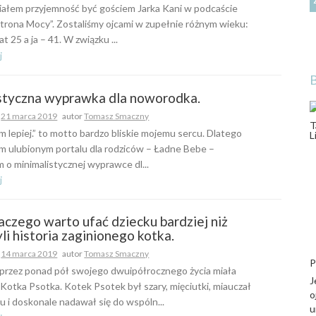
ałem przyjemność być gościem Jarka Kani w podcaście
trona Mocy”. Zostaliśmy ojcami w zupełnie różnym wieku:
at 25 a ja – 41. W związku ...
j
styczna wyprawka dla noworodka.
o
21 marca 2019
autor
Tomasz Smaczny
ym lepiej.” to motto bardzo bliskie mojemu sercu. Dlatego
im ulubionym portalu dla rodziców – Ładne Bebe –
 o minimalistycznej wyprawce dl...
j
aczego warto ufać dziecku bardziej niż
yli historia zaginionego kotka.
o
14 marca 2019
autor
Tomasz Smaczny
P
 przez ponad pół swojego dwuipółrocznego życia miała
J
– Kotka Psotka. Kotek Psotek był szary, mięciutki, miauczał
o
iu i doskonale nadawał się do wspóln...
u