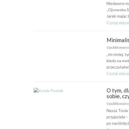
Niedawno mi
„Ojcowska S
Jarek mając l
Czytaj więce
Minimali
Opublikowan
„Im mniej, t
kiedy na mo
przeczytałem
Czytaj więce
O tym, dl
sobie, cz
Opublikowan
Nasza Tosia
przyjaciela 
po naciśnięc