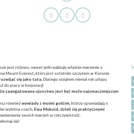
ze jest różowo, nawet jeśli realizuję właśnie marzenie o
a na Mount Everest, który jest ostatnim szczytem w Koronie
rozwijać się jako tata.
Dlatego wziąłem niemal rok urlopu
uż do pracy w korporacji
ć, że zaangażowane ojcostwo jest być może najsmaczniejszym
esz również
wywiady z moimi gośćmi
, którzy opowiadają o
lei wybitna coach,
Ewa Mukoid, dzieli się praktycznymi
o zamieniania swoich marzeń w rzeczywistość.
zekonaj się!