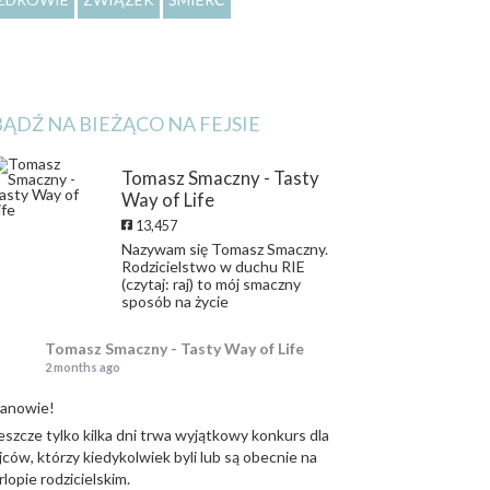
BĄDŹ NA BIEŻĄCO NA FEJSIE
Tomasz Smaczny - Tasty
Way of Life
13,457
Nazywam się Tomasz Smaczny.
Rodzicielstwo w duchu RIE
(czytaj: raj) to mój smaczny
sposób na życie
Tomasz Smaczny - Tasty Way of Life
2 months ago
anowie!
eszcze tylko kilka dni trwa wyjątkowy konkurs dla
jców, którzy kiedykolwiek byli lub są obecnie na
rlopie rodzicielskim.