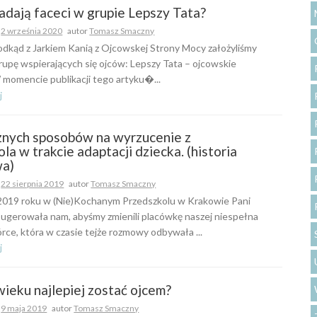
adają faceci w grupie Lepszy Tata?
o
2 września 2020
autor
Tomasz Smaczny
, odkąd z Jarkiem Kanią z Ojcowskej Strony Mocy założyliśmy
upę wspierających się ojców: Lepszy Tata – ojcowskie
W momencie publikacji tego artyku�...
j
znych sposobów na wyrzucenie z
la w trakcie adaptacji dziecka. (historia
wa)
o
22 sierpnia 2019
autor
Tomasz Smaczny
2019 roku w (Nie)Kochanym Przedszkolu w Krakowie Pani
sugerowała nam, abyśmy zmienili placówkę naszej niespełna
córce, która w czasie tejże rozmowy odbywała ...
j
wieku najlepiej zostać ojcem?
o
9 maja 2019
autor
Tomasz Smaczny