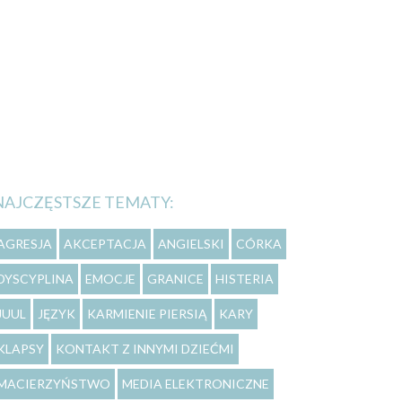
NAJCZĘSTSZE TEMATY:
AGRESJA
AKCEPTACJA
ANGIELSKI
CÓRKA
DYSCYPLINA
EMOCJE
GRANICE
HISTERIA
JUUL
JĘZYK
KARMIENIE PIERSIĄ
KARY
KLAPSY
KONTAKT Z INNYMI DZIEĆMI
MACIERZYŃSTWO
MEDIA ELEKTRONICZNE