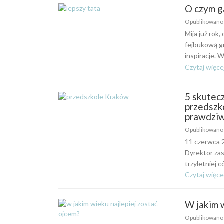
O czym g
Opublikowan
Mija już rok
fejbukową gr
inspiracje. 
Czytaj więce
5 skutec
przedszko
prawdzi
Opublikowan
11 czerwca 
Dyrektor za
trzyletniej 
Czytaj więce
W jakim 
Opublikowan