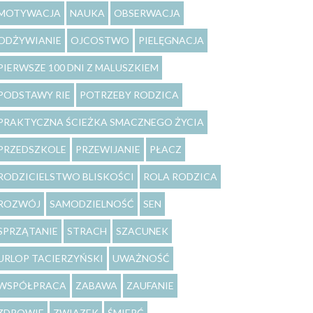
MOTYWACJA
NAUKA
OBSERWACJA
ODŻYWIANIE
OJCOSTWO
PIELĘGNACJA
PIERWSZE 100 DNI Z MALUSZKIEM
PODSTAWY RIE
POTRZEBY RODZICA
PRAKTYCZNA ŚCIEŻKA SMACZNEGO ŻYCIA
PRZEDSZKOLE
PRZEWIJANIE
PŁACZ
RODZICIELSTWO BLISKOŚCI
ROLA RODZICA
ROZWÓJ
SAMODZIELNOŚĆ
SEN
SPRZĄTANIE
STRACH
SZACUNEK
URLOP TACIERZYŃSKI
UWAŻNOŚĆ
WSPÓŁPRACA
ZABAWA
ZAUFANIE
ZDROWIE
ZWIĄZEK
ŚMIERĆ