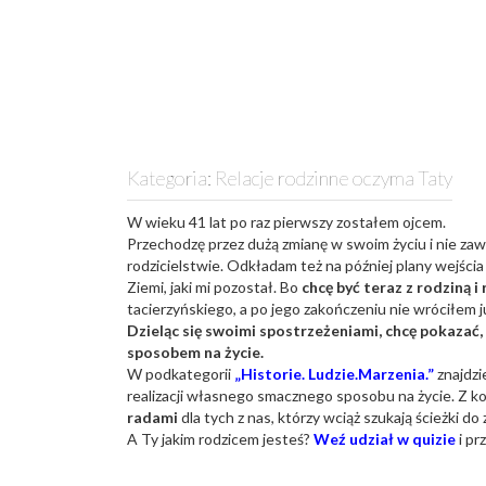
Kategoria:
Relacje rodzinne oczyma Taty
W wieku 41 lat po raz pierwszy zostałem ojcem.
Przechodzę przez dużą zmianę w swoim życiu i nie zaws
rodzicielstwie. Odkładam też na później plany wejści
Ziemi, jaki mi pozostał. Bo
chcę być teraz z rodziną i 
tacierzyńskiego, a po jego zakończeniu nie wróciłem j
Dzieląc się swoimi spostrzeżeniami, chcę pokaza
sposobem na życie.
W podkategorii
„Historie. Ludzie.Marzenia.”
znajdzi
realizacji własnego smacznego sposobu na życie. Z ko
radami
dla tych z nas, którzy wciąż szukają ścieżki d
A Ty jakim rodzicem jesteś?
Weź udział w quizie
i pr