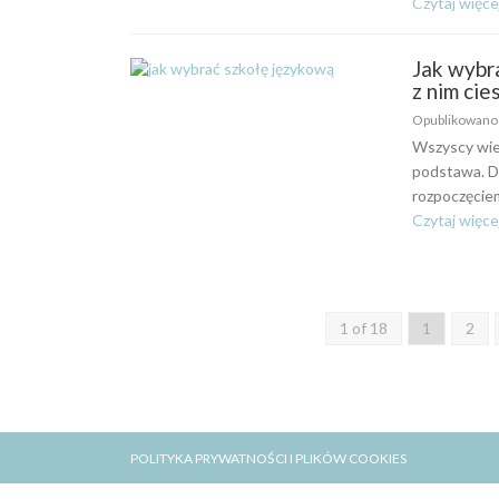
Czytaj więce
Jak wybra
z nim cie
Opublikowan
Wszyscy wie
podstawa. D
rozpoczęciem
Czytaj więce
1 of 18
1
2
POLITYKA PRYWATNOŚCI I PLIKÓW COOKIES