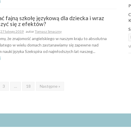
j
P
C
ć fajną szkołę językową dla dziecka i wraz
K
szyć się z efektów?
S
o
27 lutego 2019
autor
Tomasz Smaczny
my, że znajomość angielskiego w naszym kraju to absolutna
latego w wielu domach zastanawiamy się zapewne nad
V
 nauki języka Szekspira od najmłodszych lat naszeg...
j
3
…
18
Następne »