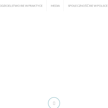
ODZICIELSTWO RIE W PRAKTYCE
MEDIA
SPOŁECZNOŚĆ RIE W POLSCE