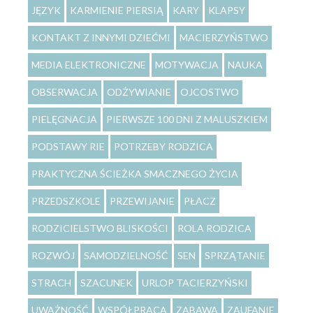
JĘZYK
KARMIENIE PIERSIĄ
KARY
KLAPSY
KONTAKT Z INNYMI DZIEĆMI
MACIERZYŃSTWO
MEDIA ELEKTRONICZNE
MOTYWACJA
NAUKA
OBSERWACJA
ODŻYWIANIE
OJCOSTWO
PIELĘGNACJA
PIERWSZE 100 DNI Z MALUSZKIEM
PODSTAWY RIE
POTRZEBY RODZICA
PRAKTYCZNA ŚCIEŻKA SMACZNEGO ŻYCIA
PRZEDSZKOLE
PRZEWIJANIE
PŁACZ
RODZICIELSTWO BLISKOŚCI
ROLA RODZICA
ROZWÓJ
SAMODZIELNOŚĆ
SEN
SPRZĄTANIE
STRACH
SZACUNEK
URLOP TACIERZYŃSKI
UWAŻNOŚĆ
WSPÓŁPRACA
ZABAWA
ZAUFANIE