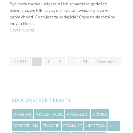
Być może rodzicu usłyszałeś lub zobaczyłeś gdzieś tę
dziwną nazwę RIE (czytaj raj) i zastanawiasz się, o co w
ogóle chodzi. Co to jest za podejście? Czym to się różni od
innych filozo...
Czytaj więcej
1 of 31
1
2
3
…
31
Następne »
NAJCZĘSTSZE TEMATY:
AGRESJA
AKCEPTACJA
ANGIELSKI
CÓRKA
DYSCYPLINA
EMOCJE
GRANICE
HISTERIA
JUUL