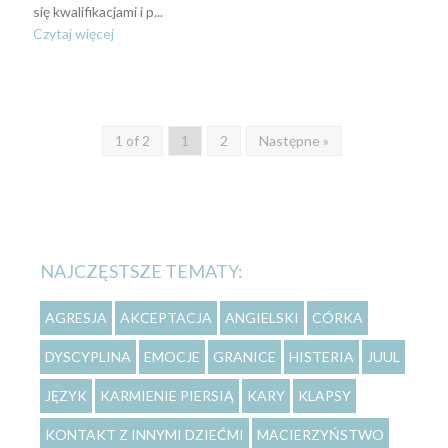
się kwalifikacjami i p...
Czytaj więcej
1 of 2
1
2
Następne »
NAJCZĘSTSZE TEMATY:
AGRESJA
AKCEPTACJA
ANGIELSKI
CÓRKA
DYSCYPLINA
EMOCJE
GRANICE
HISTERIA
JUUL
JĘZYK
KARMIENIE PIERSIĄ
KARY
KLAPSY
KONTAKT Z INNYMI DZIEĆMI
MACIERZYŃSTWO