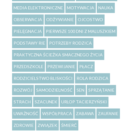
MEDIA ELEKTRONICZNE
MOTYWACJA
NAUKA
OBSERWACJA
ODŻYWIANIE
OJCOSTWO
PIELĘGNACJA
PIERWSZE 100 DNI Z MALUSZKIEM
PODSTAWY RIE
POTRZEBY RODZICA
PRAKTYCZNA ŚCIEŻKA SMACZNEGO ŻYCIA
PRZEDSZKOLE
PRZEWIJANIE
PŁACZ
RODZICIELSTWO BLISKOŚCI
ROLA RODZICA
ROZWÓJ
SAMODZIELNOŚĆ
SEN
SPRZĄTANIE
STRACH
SZACUNEK
URLOP TACIERZYŃSKI
UWAŻNOŚĆ
WSPÓŁPRACA
ZABAWA
ZAUFANIE
ZDROWIE
ZWIĄZEK
ŚMIERĆ