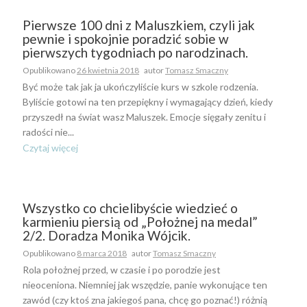
Pierwsze 100 dni z Maluszkiem, czyli jak
pewnie i spokojnie poradzić sobie w
pierwszych tygodniach po narodzinach.
Opublikowano
26 kwietnia 2018
autor
Tomasz Smaczny
Być może tak jak ja ukończyliście kurs w szkole rodzenia.
Byliście gotowi na ten przepiękny i wymagający dzień, kiedy
przyszedł na świat wasz Maluszek. Emocje sięgały zenitu i
radości nie...
Czytaj więcej
Wszystko co chcielibyście wiedzieć o
karmieniu piersią od „Położnej na medal”
2/2. Doradza Monika Wójcik.
Opublikowano
8 marca 2018
autor
Tomasz Smaczny
Rola położnej przed, w czasie i po porodzie jest
nieoceniona. Niemniej jak wszędzie, panie wykonujące ten
zawód (czy ktoś zna jakiegoś pana, chcę go poznać!) różnią