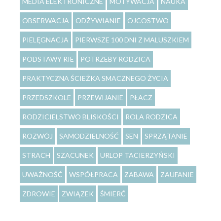
MEDIA ELEKTRONICZNE
MOTYWACJA
NAUKA
OBSERWACJA
ODŻYWIANIE
OJCOSTWO
PIELĘGNACJA
PIERWSZE 100 DNI Z MALUSZKIEM
PODSTAWY RIE
POTRZEBY RODZICA
PRAKTYCZNA ŚCIEŻKA SMACZNEGO ŻYCIA
PRZEDSZKOLE
PRZEWIJANIE
PŁACZ
RODZICIELSTWO BLISKOŚCI
ROLA RODZICA
ROZWÓJ
SAMODZIELNOŚĆ
SEN
SPRZĄTANIE
STRACH
SZACUNEK
URLOP TACIERZYŃSKI
UWAŻNOŚĆ
WSPÓŁPRACA
ZABAWA
ZAUFANIE
ZDROWIE
ZWIĄZEK
ŚMIERĆ