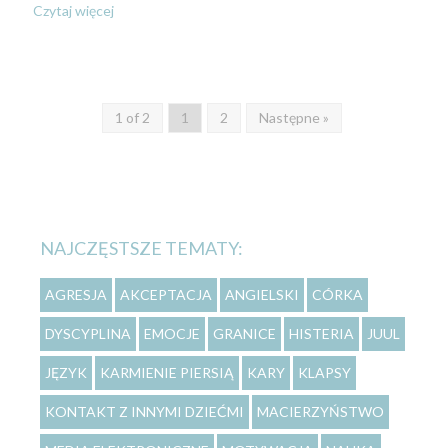
Czytaj więcej
1 of 2
1
2
Następne »
NAJCZĘSTSZE TEMATY:
AGRESJA
AKCEPTACJA
ANGIELSKI
CÓRKA
DYSCYPLINA
EMOCJE
GRANICE
HISTERIA
JUUL
JĘZYK
KARMIENIE PIERSIĄ
KARY
KLAPSY
KONTAKT Z INNYMI DZIEĆMI
MACIERZYŃSTWO