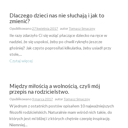
Dlaczego dzieci nas nie słuchają i jak to
zmienić?
Opublikowano
27 kwietnia 2017
autor
Tomasz Smaczny
Ile razy zdarzyło Ci się wziąć płaczące dziecko na ręce w
nadziei, że się uspokoi, żeby po chwili ryknęło jeszcze
głośniej? Jak często poprosiłaś kilkulatka, żeby usiadł przy
stole,...
Czytaj więcej
Między miłością a wolnością, czyli mój
przepis na rodzicielstwo.
Opublikowano
9 marca 2017
autor
Tomasz Smaczny
W jednym z ostatnich postów opisałem 10 najważniejszych
filozofii rodzicielskich. Naturalnie mam wśród nich takie, do
których jest mi bliżej i z których chętnie czerpię inspirację.
Niemniej...