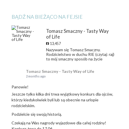
BĄDŹ NA BIEŻĄCO NA FEJSIE
Tomasz Smaczny - Tasty Way
of Life
13,457
Nazywam się Tomasz Smaczny.
Rodzicielstwo w duchu RIE (czytaj: raj)
to mój smaczny sposób na życie
Tomasz Smaczny - Tasty Way of Life
2 months ago
Panowie!
Jeszcze tylko kilka dni trwa wyjątkowy konkurs dla ojców,
którzy kiedykolwiek byli lub są obecnie na urlopie
rodzicielskim.
Podzielcie się swoją historią.
Czekają na Was nagrody wyjazdowe dla całej rodziny!
Konkurs trwa do 17.06.