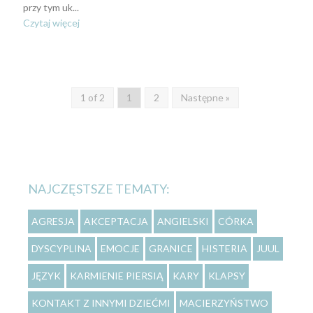
przy tym uk...
Czytaj więcej
1 of 2
1
2
Następne »
NAJCZĘSTSZE TEMATY:
AGRESJA
AKCEPTACJA
ANGIELSKI
CÓRKA
DYSCYPLINA
EMOCJE
GRANICE
HISTERIA
JUUL
JĘZYK
KARMIENIE PIERSIĄ
KARY
KLAPSY
KONTAKT Z INNYMI DZIEĆMI
MACIERZYŃSTWO