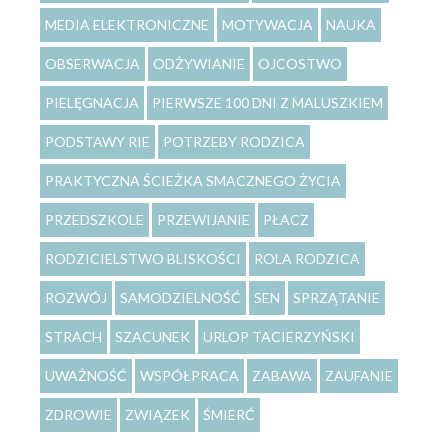
MEDIA ELEKTRONICZNE
MOTYWACJA
NAUKA
OBSERWACJA
ODŻYWIANIE
OJCOSTWO
PIELĘGNACJA
PIERWSZE 100 DNI Z MALUSZKIEM
PODSTAWY RIE
POTRZEBY RODZICA
PRAKTYCZNA ŚCIEŻKA SMACZNEGO ŻYCIA
PRZEDSZKOLE
PRZEWIJANIE
PŁACZ
RODZICIELSTWO BLISKOŚCI
ROLA RODZICA
ROZWÓJ
SAMODZIELNOŚĆ
SEN
SPRZĄTANIE
STRACH
SZACUNEK
URLOP TACIERZYŃSKI
UWAŻNOŚĆ
WSPÓŁPRACA
ZABAWA
ZAUFANIE
ZDROWIE
ZWIĄZEK
ŚMIERĆ