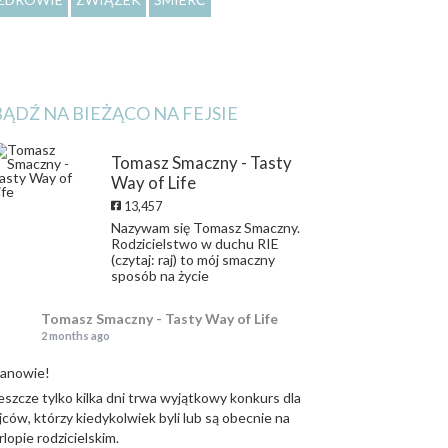
BĄDŹ NA BIEŻĄCO NA FEJSIE
Tomasz Smaczny - Tasty
Way of Life
13,457
Nazywam się Tomasz Smaczny.
Rodzicielstwo w duchu RIE
(czytaj: raj) to mój smaczny
sposób na życie
Tomasz Smaczny - Tasty Way of Life
2 months ago
anowie!
eszcze tylko kilka dni trwa wyjątkowy konkurs dla
jców, którzy kiedykolwiek byli lub są obecnie na
rlopie rodzicielskim.