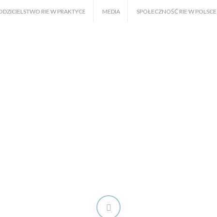
ODZICIELSTWO RIE W PRAKTYCE
MEDIA
SPOŁECZNOŚĆ RIE W POLSCE