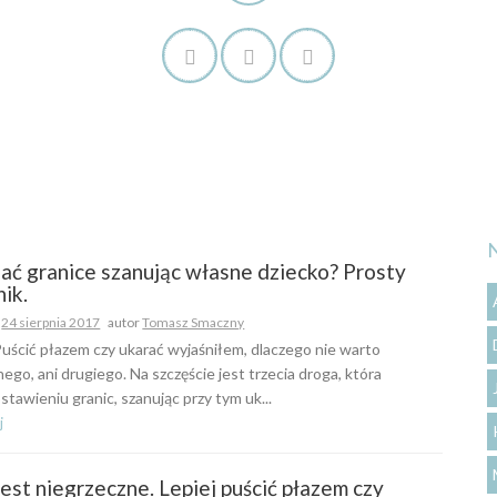
iać granice szanując własne dziecko? Prosty
ik.
o
24 sierpnia 2017
autor
Tomasz Smaczny
uścić płazem czy ukarać wyjaśniłem, dlaczego nie warto
nego, ani drugiego. Na szczęście jest trzecia droga, która
stawieniu granic, szanując przy tym uk...
j
est niegrzeczne. Lepiej puścić płazem czy