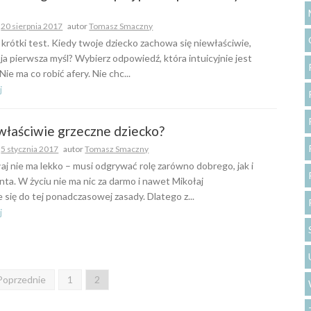
o
20 sierpnia 2017
autor
Tomasz Smaczny
 krótki test. Kiedy twoje dziecko zachowa się niewłaściwie,
oja pierwsza myśl? Wybierz odpowiedź, która intuicyjnie jest
 Nie ma co robić afery. Nie chc...
j
 właściwie grzeczne dziecko?
o
5 stycznia 2017
autor
Tomasz Smaczny
aj nie ma lekko – musi odgrywać rolę zarówno dobrego, jak i
anta. W życiu nie ma nic za darmo i nawet Mikołaj
się do tej ponadczasowej zasady. Dlatego z...
j
Poprzednie
1
2