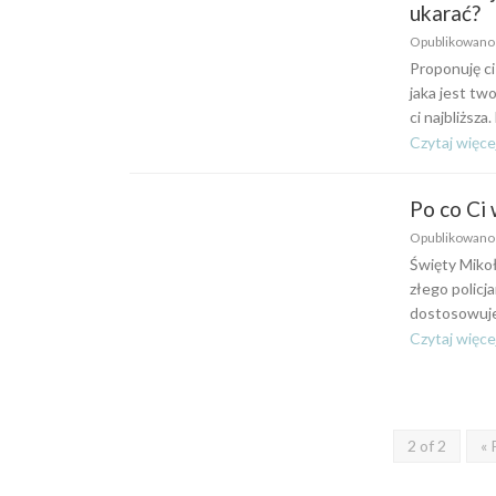
ukarać?
Opublikowan
Proponuję ci
jaka jest tw
ci najbliższa.
Czytaj więce
Po co Ci
Opublikowan
Święty Mikoł
złego policj
dostosowuje 
Czytaj więce
2 of 2
« 