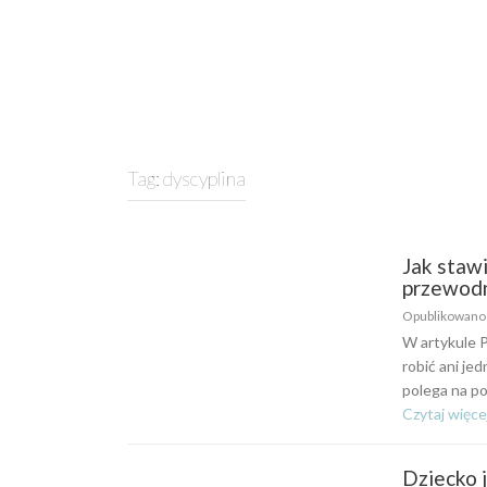
Tag:
dyscyplina
Jak staw
przewodn
Opublikowan
W artykule P
robić ani jed
polega na po
Czytaj więce
Dziecko j