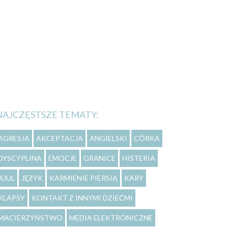
NAJCZĘSTSZE TEMATY:
AGRESJA
AKCEPTACJA
ANGIELSKI
CÓRKA
DYSCYPLINA
EMOCJE
GRANICE
HISTERIA
JUUL
JĘZYK
KARMIENIE PIERSIĄ
KARY
KLAPSY
KONTAKT Z INNYMI DZIEĆMI
MACIERZYŃSTWO
MEDIA ELEKTRONICZNE