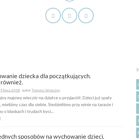
wanie dziecka dla początkujących.
również.
o
5 lipca 2018
autor
Tomasz Smaczny
jny majowy wieczór na działce u przyjaciół. Dzieci już spały
, mieliśmy czas dla siebie. Siedzieliśmy przy winie na tarasie i
y o blaskach i trudach byci...
j
ędnych sposobów na wychowanie dzieci,