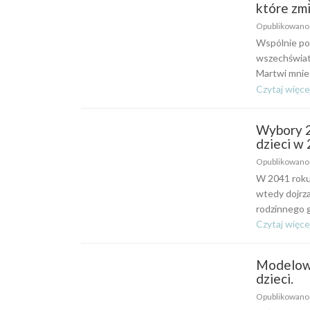
które zmi
Opublikowan
Wspólnie pod
wszechświat
Martwi mnie 
Czytaj więce
Wybory 2
dzieci w
Opublikowan
W 2041 roku 
wtedy dojrza
rodzinnego g
Czytaj więce
Modelowa
dzieci.
Opublikowan