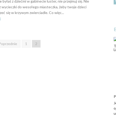
ie byłaś z dziećmi w gabinecie luster, nie przejmuj się. Nie
 wycieczki do wesołego miasteczka, żeby twoje dzieci
zeć się w krzywym zwierciadle. Co więc...
j
Poprzednie
1
2
P
J
o
u