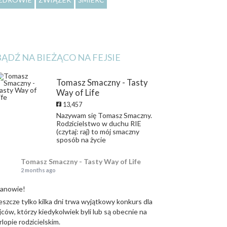
BĄDŹ NA BIEŻĄCO NA FEJSIE
Tomasz Smaczny - Tasty
Way of Life
13,457
Nazywam się Tomasz Smaczny.
Rodzicielstwo w duchu RIE
(czytaj: raj) to mój smaczny
sposób na życie
Tomasz Smaczny - Tasty Way of Life
2 months ago
anowie!
eszcze tylko kilka dni trwa wyjątkowy konkurs dla
jców, którzy kiedykolwiek byli lub są obecnie na
rlopie rodzicielskim.