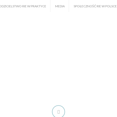
ODZICIELSTWO RIE W PRAKTYCE
MEDIA
SPOŁECZNOŚĆ RIE W POLSCE