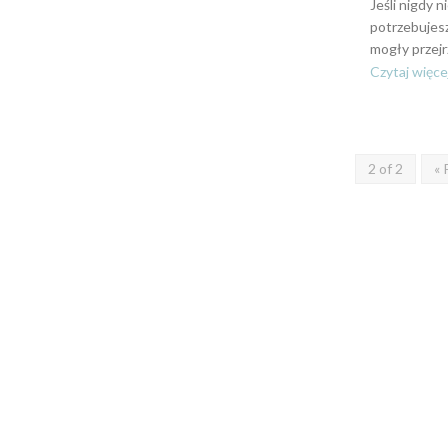
Jeśli nigdy n
potrzebujesz
mogły przejr
Czytaj więce
2 of 2
« 