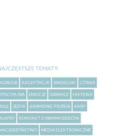
NAJCZĘSTSZE TEMATY:
AGRESJA
AKCEPTACJA
ANGIELSKI
CÓRKA
DYSCYPLINA
EMOCJE
GRANICE
HISTERIA
JUUL
JĘZYK
KARMIENIE PIERSIĄ
KARY
KLAPSY
KONTAKT Z INNYMI DZIEĆMI
MACIERZYŃSTWO
MEDIA ELEKTRONICZNE