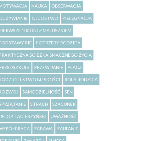
MOTYWACJA
NAUKA
OBSERWACJA
ODŻYWIANIE
OJCOSTWO
PIELĘGNACJA
PIERWSZE 100 DNI Z MALUSZKIEM
PODSTAWY RIE
POTRZEBY RODZICA
PRAKTYCZNA ŚCIEŻKA SMACZNEGO ŻYCIA
PRZEDSZKOLE
PRZEWIJANIE
PŁACZ
RODZICIELSTWO BLISKOŚCI
ROLA RODZICA
ROZWÓJ
SAMODZIELNOŚĆ
SEN
SPRZĄTANIE
STRACH
SZACUNEK
URLOP TACIERZYŃSKI
UWAŻNOŚĆ
WSPÓŁPRACA
ZABAWA
ZAUFANIE
ZDROWIE
ZWIĄZEK
ŚMIERĆ