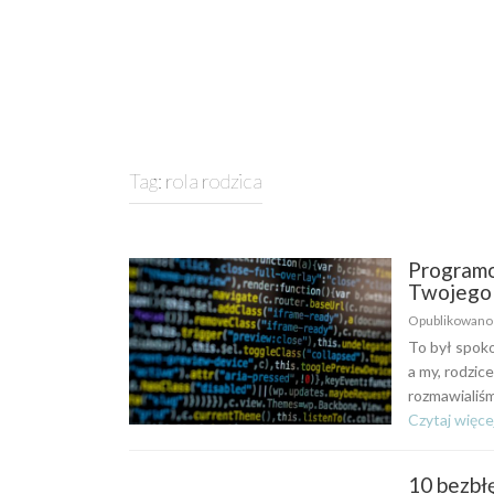
Tag:
rola rodzica
Programo
Twojego 
Opublikowan
To był spoko
a my, rodzice
rozmawialiśm
Czytaj więce
10 bezbł