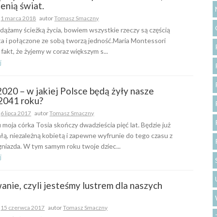
enią świat.
o
1 marca 2018
autor
Tomasz Smaczny
ążamy ścieżką życia, bowiem wszystkie rzeczy są częścią
a i połączone ze sobą tworzą jedność.Maria Montessori
fakt, że żyjemy w coraz większym s...
j
020 – w jakiej Polsce będą żyły nasze
 2041 roku?
o
6 lipca 2017
autor
Tomasz Smaczny
moja córka Tosia skończy dwadzieścia pięć lat. Będzie już
łą, niezależną kobietą i zapewne wyfrunie do tego czasu z
niazda. W tym samym roku twoje dziec...
j
nie, czyli jesteśmy lustrem dla naszych
o
15 czerwca 2017
autor
Tomasz Smaczny