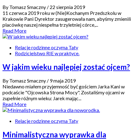
By Tomasz Smaczny
/ 22 sierpnia 2019
11 czerwca 2019 roku w (Nie)Kochanym Przedszkolu w
Krakowie Pani Dyrektor zasugerowała nam, abyśmy zmienili
placówkę naszej niespełna trzyletniej córce,...
Read More
Relacje rodzinne oczyma Taty
Rodzicielstwo RIE w praktyce.
W jakim wieku najlepiej zostać ojcem?
By Tomasz Smaczny
/ 9 maja 2019
Niedawno miałem przyjemność być gościem Jarka Kani w
podcaście "Ojcowska Strona Mocy". Zostaliśmy ojcami w
zupełnie różnym wieku: Jarek mając...
Read More
Relacje rodzinne oczyma Taty
Minimalistyczna wyprawka dla