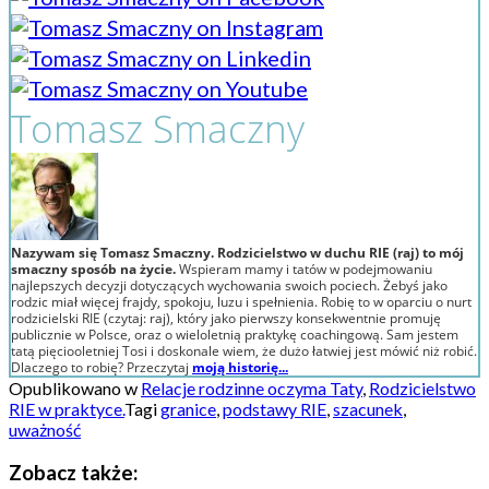
Tomasz Smaczny
Nazywam się Tomasz Smaczny. Rodzicielstwo w duchu RIE (raj) to mój
smaczny sposób na życie.
Wspieram mamy i tatów w podejmowaniu
najlepszych decyzji dotyczących wychowania swoich pociech. Żebyś jako
rodzic miał więcej frajdy, spokoju, luzu i spełnienia. Robię to w oparciu o nurt
rodzicielski RIE (czytaj: raj), który jako pierwszy konsekwentnie promuję
publicznie w Polsce, oraz o wieloletnią praktykę coachingową. Sam jestem
tatą pięciooletniej Tosi i doskonale wiem, że dużo łatwiej jest mówić niż robić.
Dlaczego to robię? Przeczytaj
moją historię...
Opublikowano w
Relacje rodzinne oczyma Taty
,
Rodzicielstwo
RIE w praktyce.
Tagi
granice
,
podstawy RIE
,
szacunek
,
uważność
Zobacz także: