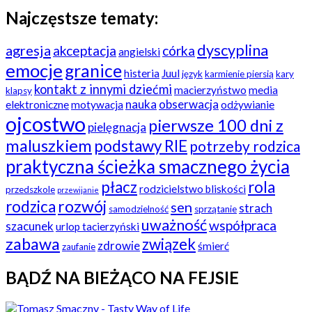
Najczęstsze tematy:
dyscyplina
agresja
akceptacja
córka
angielski
emocje
granice
histeria
Juul
język
karmienie piersią
kary
kontakt z innymi dziećmi
macierzyństwo
media
klapsy
nauka
obserwacja
elektroniczne
motywacja
odżywianie
ojcostwo
pierwsze 100 dni z
pielęgnacja
maluszkiem
podstawy RIE
potrzeby rodzica
praktyczna ścieżka smacznego życia
płacz
rola
rodzicielstwo bliskości
przedszkole
przewijanie
rozwój
rodzica
sen
strach
samodzielność
sprzątanie
uważność
współpraca
szacunek
urlop tacierzyński
zabawa
związek
zdrowie
śmierć
zaufanie
BĄDŹ NA BIEŻĄCO NA FEJSIE