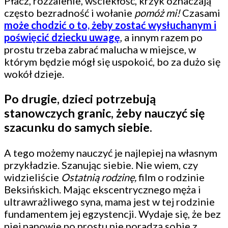
Płacz, rozżalenie, wściekłość, krzyk oznaczają
często bezradność i wołanie
pomóż mi!
Czasami
może chodzić o to, żeby zostać wysłuchanym i
poświęcić dziecku uwagę
, a innym razem po
prostu trzeba zabrać malucha w miejsce, w
którym będzie mógł się uspokoić, bo za dużo się
wokół dzieje.
Po drugie, dzieci potrzebują
stanowczych granic, żeby nauczyć się
szacunku do samych siebie.
A tego możemy nauczyć je najlepiej na własnym
przykładzie. Szanując siebie. Nie wiem, czy
widzieliście
Ostatnią rodzinę,
film o rodzinie
Beksińskich. Mając ekscentrycznego męża i
ultrawrażliwego syna, mama jest w tej rodzinie
fundamentem jej egzystencji. Wydaje się, że bez
niej panowie po prostu nie poradzą sobie z