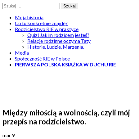
Skip
Szukaj:
to
content
Moja historia
Co tu konkretnie znajdę?
Rodzicielstwo RIE w praktyce
Quiz! Jakim rodzicem jesteś?
Relacje rodzinne oczyma Taty
Historie. Ludzie. Marzenia.
Media
Społeczność RIE w Polsce
PIERWSZA POLSKA KSIĄŻKA W DUCHU RIE
Tasty Way of Life
Rodzicielstwo w duchu RIE oczami Taty
Między miłością a wolnością, czyli mój
przepis na rodzicielstwo.
mar
9