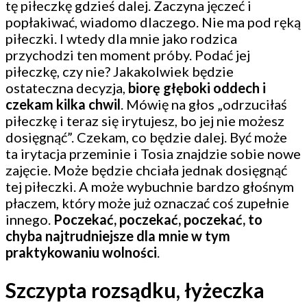
tę piłeczkę gdzieś dalej. Zaczyna jęczeć i
popłakiwać, wiadomo dlaczego. Nie ma pod ręką
piłeczki. I wtedy dla mnie jako rodzica
przychodzi ten moment próby. Podać jej
piłeczkę, czy nie? Jakakolwiek będzie
ostateczna decyzja,
biorę głęboki oddech i
czekam kilka chwil
. Mówię na głos „odrzuciłaś
piłeczkę i teraz się irytujesz, bo jej nie możesz
dosięgnąć”. Czekam, co będzie dalej. Być może
ta irytacja przeminie i Tosia znajdzie sobie nowe
zajęcie. Może będzie chciała jednak dosięgnąć
tej piłeczki. A może wybuchnie bardzo głośnym
płaczem, który może już oznaczać coś zupełnie
innego.
Poczekać, poczekać, poczekać, to
chyba najtrudniejsze dla mnie w tym
praktykowaniu wolności
.
Szczypta rozsądku, łyżeczka