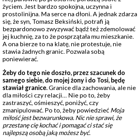
życiem. Jest bardzo spokojna, uczynna i
prostolinijna. Ma serce na dłoni. A jednak zdarza
się, że syn, Tomasz Beksiński, potrafi ją
bezpardonowo zwyzywać bądź też zdemolować
jej kuchnię, za to że posprzątała mu mieszkanie.
A ona bierze to na klatę, nie protestuje, nie
stawia żadnych granic. Pozwala sobą
poniewierać.
Żeby do tego nie doszło, przez szacunek do
samego siebie, do mojej żony i do Tosi, będę
stawiał granice.
Granice dla zachowania, ale nie
dla miłości czy relacji… Nie po to, żeby
zastraszyć, ośmieszyć, poniżyć, czy
zmanipulować. Po to, żeby powiedzieć
Moja
miłość jest bezwarunkowa. Nic nie sprawi, że
przestanę cię kochać i pomagać ci stać się
najlepszą osobą jaką możesz być.