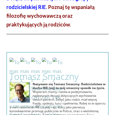
rodzicielskiej RIE
. Poznaj tę wspaniałą
filozofię wychowawczą oraz
praktykujących ją rodziców.
Tomasz Smaczny
Nazywam się Tomasz Smaczny. Rodzicielstwo w
duchu RIE (raj) to mój smaczny sposób na życie.
Wspieram mamy i tatów w podejmowaniu
najlepszych decyzji dotyczących wychowania
swoich pociech. Żebyś jako rodzic miał więcej
frajdy, spokoju, luzu i spełnienia. Robię to w oparciu
o nurt rodzicielski RIE (czytaj: raj), który jako pierwszy
konsekwentnie promuję publicznie w Polsce, oraz o wieloletnią
praktykę coachingową. Sam jestem tatą pięciooletniej Tosi i