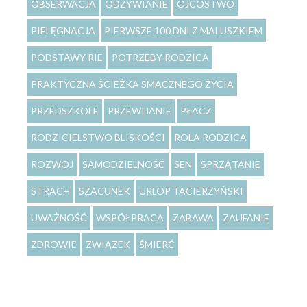
OBSERWACJA
ODŻYWIANIE
OJCOSTWO
PIELĘGNACJA
PIERWSZE 100 DNI Z MALUSZKIEM
PODSTAWY RIE
POTRZEBY RODZICA
PRAKTYCZNA ŚCIEŻKA SMACZNEGO ŻYCIA
PRZEDSZKOLE
PRZEWIJANIE
PŁACZ
RODZICIELSTWO BLISKOŚCI
ROLA RODZICA
ROZWÓJ
SAMODZIELNOŚĆ
SEN
SPRZĄTANIE
STRACH
SZACUNEK
URLOP TACIERZYŃSKI
UWAŻNOŚĆ
WSPÓŁPRACA
ZABAWA
ZAUFANIE
ZDROWIE
ZWIĄZEK
ŚMIERĆ