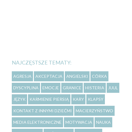
NAJCZĘSTSZE TEMATY:
AGRESJA
AKCEPTACJA
ANGIELSKI
CÓRKA
DYSCYPLINA
EMOCJE
GRANICE
HISTERIA
JUUL
JĘZYK
KARMIENIE PIERSIĄ
KARY
KLAPSY
KONTAKT Z INNYMI DZIEĆMI
MACIERZYŃSTWO
MEDIA ELEKTRONICZNE
MOTYWACJA
NAUKA