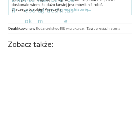
doskonale wiem, że dużo łatwiej jest mówić niż robić.
Dlaczego to robię? Przeczytaj
moją historię...
Opublikowano w
Rodzicielstwo RIE w praktyce.
Tagi
agresja
,
histeria
Zobacz także: