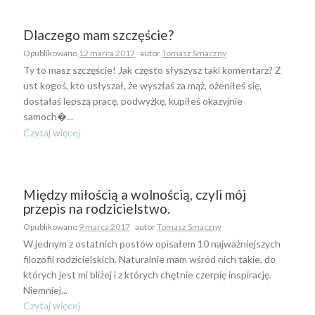
Dlaczego mam szczęście?
Opublikowano
12 marca 2017
autor
Tomasz Smaczny
Ty to masz szczęście! Jak często słyszysz taki komentarz? Z
ust kogoś, kto usłyszał, że wyszłaś za mąż, ożeniłeś się,
dostałaś lepszą pracę, podwyżkę, kupiłeś okazyjnie
samoch�...
Czytaj więcej
Między miłością a wolnością, czyli mój
przepis na rodzicielstwo.
Opublikowano
9 marca 2017
autor
Tomasz Smaczny
W jednym z ostatnich postów opisałem 10 najważniejszych
filozofii rodzicielskich. Naturalnie mam wśród nich takie, do
których jest mi bliżej i z których chętnie czerpię inspirację.
Niemniej...
Czytaj więcej