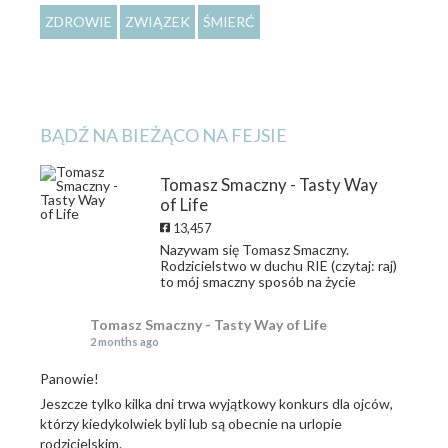
ZDROWIE
ZWIĄZEK
ŚMIERĆ
BĄDŹ NA BIEŻĄCO NA FEJSIE
Tomasz Smaczny - Tasty Way
of Life
13,457
Nazywam się Tomasz Smaczny.
Rodzicielstwo w duchu RIE (czytaj: raj)
to mój smaczny sposób na życie
Tomasz Smaczny - Tasty Way of Life
2 months ago
Panowie!
Jeszcze tylko kilka dni trwa wyjątkowy konkurs dla ojców,
którzy kiedykolwiek byli lub są obecnie na urlopie
rodzicielskim.