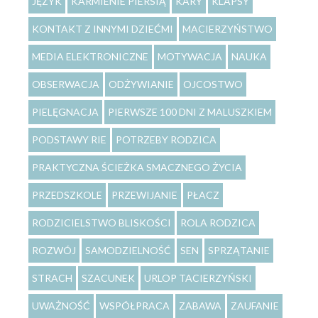
JĘZYK
KARMIENIE PIERSIĄ
KARY
KLAPSY
KONTAKT Z INNYMI DZIEĆMI
MACIERZYŃSTWO
MEDIA ELEKTRONICZNE
MOTYWACJA
NAUKA
OBSERWACJA
ODŻYWIANIE
OJCOSTWO
PIELĘGNACJA
PIERWSZE 100 DNI Z MALUSZKIEM
PODSTAWY RIE
POTRZEBY RODZICA
PRAKTYCZNA ŚCIEŻKA SMACZNEGO ŻYCIA
PRZEDSZKOLE
PRZEWIJANIE
PŁACZ
RODZICIELSTWO BLISKOŚCI
ROLA RODZICA
ROZWÓJ
SAMODZIELNOŚĆ
SEN
SPRZĄTANIE
STRACH
SZACUNEK
URLOP TACIERZYŃSKI
UWAŻNOŚĆ
WSPÓŁPRACA
ZABAWA
ZAUFANIE