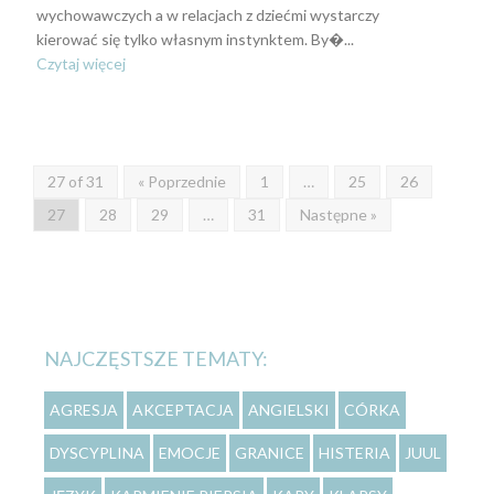
wychowawczych a w relacjach z dziećmi wystarczy
kierować się tylko własnym instynktem. By�...
Czytaj więcej
27 of 31
« Poprzednie
1
…
25
26
27
28
29
…
31
Następne »
NAJCZĘSTSZE TEMATY:
AGRESJA
AKCEPTACJA
ANGIELSKI
CÓRKA
DYSCYPLINA
EMOCJE
GRANICE
HISTERIA
JUUL