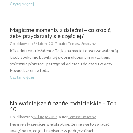
Czytaj więcej
Magiczne momenty z dziećmi – co zrobić,
żeby przydarzały się częściej?
Opublikowano
26 lutego 2017
autor
Tomasz Smaczny
Kilka dni temu leżałem z Tośką na macie i obserwowałem ją,
kiedy spokojnie bawiła się swoim ulubionym gryzakiem,
śmiesznie piszcząc i patrząc mi od czasu do czasu w oczy.
Powiedziałem wted...
Czytaj więcej
Najważniejsze filozofie rodzicielskie – Top
10
Opublikowano
23 lutego 2017
autor
Tomasz Smaczny
Pewnie słyszeliście wielokrotnie, że nie warto zwracać
uwagi na to, co jest napisane w podręcznikach