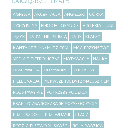
NAJCZĘSTSZE TEMATY:
AGRESJA
AKCEPTACJA
ANGIELSKI
CÓRKA
DYSCYPLINA
EMOCJE
GRANICE
HISTERIA
JUUL
JĘZYK
KARMIENIE PIERSIĄ
KARY
KLAPSY
KONTAKT Z INNYMI DZIEĆMI
MACIERZYŃSTWO
MEDIA ELEKTRONICZNE
MOTYWACJA
NAUKA
OBSERWACJA
ODŻYWIANIE
OJCOSTWO
PIELĘGNACJA
PIERWSZE 100 DNI Z MALUSZKIEM
PODSTAWY RIE
POTRZEBY RODZICA
PRAKTYCZNA ŚCIEŻKA SMACZNEGO ŻYCIA
PRZEDSZKOLE
PRZEWIJANIE
PŁACZ
RODZICIELSTWO BLISKOŚCI
ROLA RODZICA