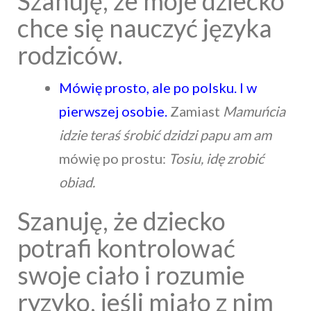
Szanuję, że moje dziecko
chce się nauczyć języka
rodziców.
Mówię prosto, ale po polsku. I w
pierwszej osobie.
Zamiast
Mamuńcia
idzie teraś śrobić dzidzi papu am am
mówię po prostu:
Tosiu,
idę zrobić
obiad.
Szanuję, że dziecko
potrafi kontrolować
swoje ciało i rozumie
ryzyko, jeśli miało z nim