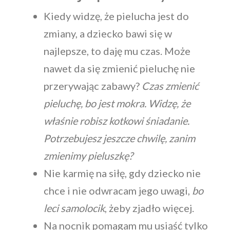
Kiedy widzę, że pielucha jest do
zmiany, a dziecko bawi się w
najlepsze, to daję mu czas. Może
nawet da się zmienić pieluchę nie
przerywając zabawy?
Czas zmienić
pieluchę, bo jest mokra. Widzę, że
właśnie robisz kotkowi śniadanie.
Potrzebujesz jeszcze chwilę, zanim
zmienimy pieluszkę?
Nie karmię na siłę, gdy dziecko nie
chce i nie odwracam jego uwagi,
bo
leci samolocik
, żeby zjadło więcej.
Na nocnik pomagam mu usiąść tylko