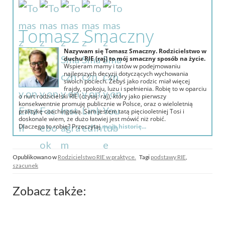
Tomasz Smaczny
Nazywam się Tomasz Smaczny. Rodzicielstwo w
duchu RIE (raj) to mój smaczny sposób na życie.
Wspieram mamy i tatów w podejmowaniu
najlepszych decyzji dotyczących wychowania
swoich pociech. Żebyś jako rodzic miał więcej
frajdy, spokoju, luzu i spełnienia. Robię to w oparciu
o nurt rodzicielski RIE (czytaj: raj), który jako pierwszy
konsekwentnie promuję publicznie w Polsce, oraz o wieloletnią
praktykę coachingową. Sam jestem tatą pięciooletniej Tosi i
doskonale wiem, że dużo łatwiej jest mówić niż robić.
Dlaczego to robię? Przeczytaj
moją historię...
Opublikowano w
Rodzicielstwo RIE w praktyce.
Tagi
podstawy RIE
,
szacunek
Zobacz także: