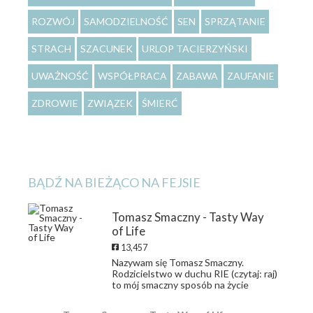
ROZWÓJ
SAMODZIELNOŚĆ
SEN
SPRZĄTANIE
STRACH
SZACUNEK
URLOP TACIERZYŃSKI
UWAŻNOŚĆ
WSPÓŁPRACA
ZABAWA
ZAUFANIE
ZDROWIE
ZWIĄZEK
ŚMIERĆ
BĄDŹ NA BIEŻĄCO NA FEJSIE
Tomasz Smaczny - Tasty Way
of Life
13,457
Nazywam się Tomasz Smaczny.
Rodzicielstwo w duchu RIE (czytaj: raj)
to mój smaczny sposób na życie