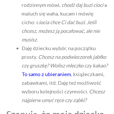
rodzinnym mówi,
chodź daj buzi cioci
a
maluch się waha, kucam i mówię
cicho: c
iocia chce Ci dać buzi. Jeśli
chcesz, możesz ją pocałować, ale nie
musisz.
Daję dziecku wybór, na początku
prosty.
Chcesz na podwieczorek jabłko
czy gruszkę? Wolisz mleczko czy kakao?
To samo z ubieraniem
, książeczkami,
zabawkami, itd. Daję też możliwość
wyboru kolejności czynności.
Chcesz
najpierw umyć ręce czy ząbki?